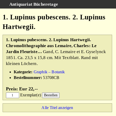
Antiquariat Bücheretage
Schnellsuche
:
1. Lupinus pubescens. 2. Lupinus
Suche
Hartwegii.
Kategorien
Gesamtbestand
1. Lupinus pubescens. 2. Lupinus Hartwegii.
Chromolithographie aus Lemaire, Charles: Le
Warenkorb
Jardin Fleuriste…
Gand, C. Lemaire et E. Gyselynck
AGB
1851. Ca. 23,5 x 15,8 cm. Mit Textblatt. Rand mit
kleinen Löchern.
Impressum
Kategorie:
Graphik – Botanik
Bestellnummer:
53708CB
Preis: Eur 22,--
Exemplar(e)
Alle Titel anzeigen