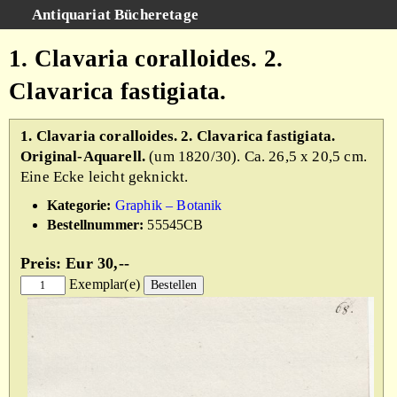
Antiquariat Bücheretage
Schnellsuche
:
1. Clavaria coralloides. 2.
Suche
Clavarica fastigiata.
Kategorien
Gesamtbestand
1. Clavaria coralloides. 2. Clavarica fastigiata.
Original-Aquarell.
(um 1820/30). Ca. 26,5 x 20,5 cm.
Warenkorb
Eine Ecke leicht geknickt.
AGB
Kategorie:
Graphik – Botanik
Impressum
Bestellnummer:
55545CB
Preis: Eur 30,--
Exemplar(e)