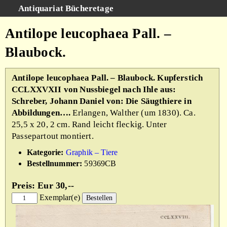
Antiquariat Bücheretage
Schnellsuche
:
Antilope leucophaea Pall. –
Suche
Blaubock.
Kategorien
Gesamtbestand
Antilope leucophaea Pall. – Blaubock. Kupferstich
CCLXXVXII von Nussbiegel nach Ihle aus:
Warenkorb
Schreber, Johann Daniel von: Die Säugthiere in
AGB
Abbildungen….
Erlangen, Walther (um 1830). Ca.
25,5 x 20, 2 cm. Rand leicht fleckig. Unter
Impressum
Passepartout montiert.
Kategorie:
Graphik – Tiere
Bestellnummer:
59369CB
Preis: Eur 30,--
Exemplar(e)