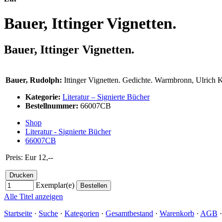
Bauer, Ittinger Vignetten.
Bauer, Ittinger Vignetten.
Bauer, Rudolph:
Ittinger Vignetten. Gedichte. Warmbronn, Ulrich K
Kategorie:
Literatur – Signierte Bücher
Bestellnummer:
66007CB
Shop
Literatur - Signierte Bücher
66007CB
Preis: Eur 12,--
Exemplar(e)
Alle Titel anzeigen
Startseite
·
Suche
·
Kategorien
·
Gesamtbestand
·
Warenkorb
·
AGB