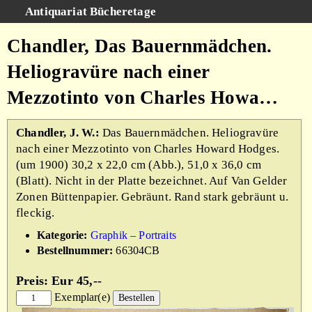
Antiquariat Bücheretage
Schnellsuche
:
Chandler, Das Bauernmädchen.
Suche
Heliogravüre nach einer
Kategorien
Mezzotinto von Charles Howa…
Gesamtbestand
Warenkorb
Chandler, J. W.:
Das Bauernmädchen. Heliogravüre
nach einer Mezzotinto von Charles Howard Hodges.
AGB
(um 1900) 30,2 x 22,0 cm (Abb.), 51,0 x 36,0 cm
Impressum
(Blatt). Nicht in der Platte bezeichnet. Auf Van Gelder
Zonen Büttenpapier. Gebräunt. Rand stark gebräunt u.
fleckig.
Kategorie:
Graphik – Portraits
Bestellnummer:
66304CB
Preis: Eur 45,--
Exemplar(e)