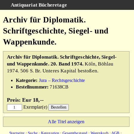
Antiquariat Bücheretage
Schnellsuche
:
Archiv für Diplomatik.
Suche
Schriftgeschichte, Siegel- und
Kategorien
Wappenkunde.
Gesamtbestand
Warenkorb
Archiv für Diplomatik. Schriftgeschichte, Siegel-
und Wappenkunde. 20. Band 1974.
Köln, Böhlau
AGB
1974. 506 S. Br. Unteres Kapital bestoßen.
Impressum
Kategorie:
Jura – Rechtsgeschichte
Bestellnummer:
71638CB
Preis: Eur 18,--
Exemplar(e)
Alle Titel anzeigen
Startseite
·
Suche
·
Kategorien
·
Gesamtbestand
·
Warenkorb
·
AGB
·