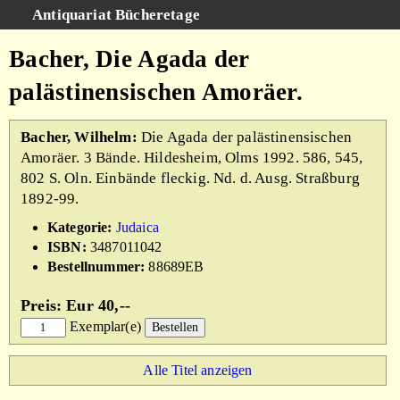
Antiquariat Bücheretage
Schnellsuche
:
Bacher, Die Agada der
Suche
palästinensischen Amoräer.
Kategorien
Gesamtbestand
Bacher, Wilhelm:
Die Agada der palästinensischen
Amoräer. 3 Bände. Hildesheim, Olms 1992. 586, 545,
Warenkorb
802 S. Oln. Einbände fleckig. Nd. d. Ausg. Straßburg
AGB
1892-99.
Impressum
Kategorie:
Judaica
ISBN:
3487011042
Bestellnummer:
88689EB
Preis: Eur 40,--
Exemplar(e)
Alle Titel anzeigen