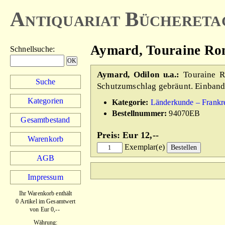
Antiquariat Büchereta
Aymard, Touraine Ro
Schnellsuche
:
Aymard, Odilon u.a.:
Touraine Ro
Suche
Schutzumschlag gebräunt. Einband 
Kategorien
Kategorie:
Länderkunde – Frankr
Bestellnummer:
94070EB
Gesamtbestand
Preis: Eur 12,--
Warenkorb
Exemplar(e)
AGB
Impressum
Ihr Warenkorb enthält
0 Artikel im Gesamtwert
von Eur 0,--
Währung: