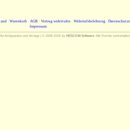
tand
·
Warenkorb
·
AGB
·
Vertrag widerrufen
·
Widerrufsbelehrung
·
Datenschutze
Impressum
r Antiquariate und Verlage | © 2006-2026 by
HESCOM-Software
. Alle Rechte vorbehalten