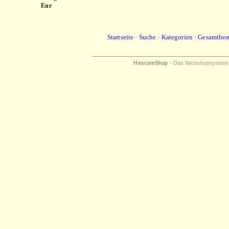
Eur
Startseite
·
Suche
·
Kategorien
·
Gesamtbes
HescomShop
- Das Webshopsystem fü