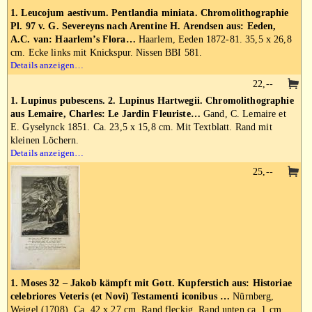
1. Leucojum aestivum. Pentlandia miniata. Chromolithographie
Pl. 97 v. G. Severeyns nach Arentine H. Arendsen aus: Eeden,
A.C. van: Haarlem’s Flora…
Haarlem, Eeden 1872-81. 35,5 x 26,8
cm. Ecke links mit Knickspur. Nissen BBI 581.
Details anzeigen…
22,--
1. Lupinus pubescens. 2. Lupinus Hartwegii. Chromolithographie
aus Lemaire, Charles: Le Jardin Fleuriste…
Gand, C. Lemaire et
E. Gyselynck 1851. Ca. 23,5 x 15,8 cm. Mit Textblatt. Rand mit
kleinen Löchern.
Details anzeigen…
25,--
1. Moses 32 – Jakob kämpft mit Gott. Kupferstich aus: Historiae
celebriores Veteris (et Novi) Testamenti iconibus …
Nürnberg,
Weigel (1708). Ca. 42 x 27 cm. Rand fleckig. Rand unten ca. 1 cm