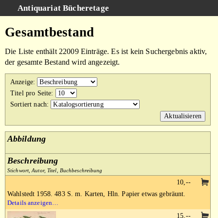
Antiquariat Bücheretage
Schnellsuche
:
Gesamtbestand
Suche
Die Liste enthält 22009 Einträge. Es ist kein Suchergebnis aktiv,
Kategorien
der gesamte Bestand wird angezeigt.
Gesamtbestand
Anzeige
:
Warenkorb
Titel pro Seite
:
Sortiert nach
:
AGB
Impressum
Abbildung
Beschreibung
Stichwort, Autor, Titel, Buchbeschreibung
10,--
Wahlstedt 1958. 483 S. m. Karten, Hln. Papier etwas gebräunt.
Details anzeigen…
15,--