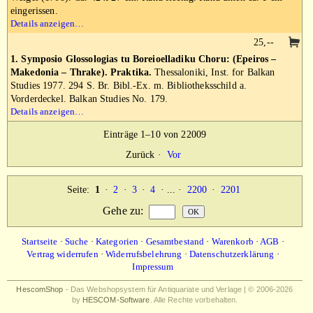
eingerissen.
Details anzeigen…
25,--
1. Symposio Glossologias tu Boreioelladiku Choru: (Epeiros –
Makedonia – Thrake). Praktika.
Thessaloniki, Inst. for Balkan
Studies 1977. 294 S. Br. Bibl.-Ex. m. Bibliotheksschild a.
Vorderdeckel. Balkan Studies No. 179.
Details anzeigen…
Einträge 1–10 von 22009
Zurück
·
Vor
Seite:
1
·
2
·
3
·
4
· ... ·
2200
·
2201
Gehe zu
:
Startseite
·
Suche
·
Kategorien
·
Gesamtbestand
·
Warenkorb
·
AGB
·
Vertrag widerrufen
·
Widerrufsbelehrung
·
Datenschutzerklärung
·
Impressum
HescomShop
- Das Webshopsystem für Antiquariate und Verlage | © 2006-2026
by
HESCOM-Software
. Alle Rechte vorbehalten.