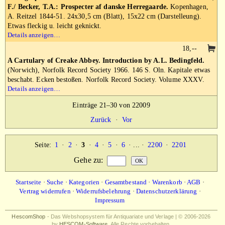
F./ Becker, T.A.: Prospecter af danske Herregaarde.
Kopenhagen,
A. Reitzel 1844-51. 24x30,5 cm (Blatt), 15x22 cm (Darstelleung).
Etwas fleckig u. leicht geknickt.
Details anzeigen…
18,--
A Cartulary of Creake Abbey. Introduction by A.L. Bedingfeld.
(Norwich), Norfolk Record Society 1966. 146 S. Oln. Kapitale etwas
beschabt. Ecken bestoßen. Norfolk Record Society. Volume XXXV.
Details anzeigen…
Einträge 21–30 von 22009
Zurück
·
Vor
Seite:
1
·
2
·
3
·
4
·
5
·
6
· ... ·
2200
·
2201
Gehe zu
:
Startseite
·
Suche
·
Kategorien
·
Gesamtbestand
·
Warenkorb
·
AGB
·
Vertrag widerrufen
·
Widerrufsbelehrung
·
Datenschutzerklärung
·
Impressum
HescomShop
- Das Webshopsystem für Antiquariate und Verlage | © 2006-2026
by
HESCOM-Software
. Alle Rechte vorbehalten.