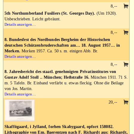
8,--
5th Northumberland Fusiliers (St. Georges Day).
(Um 1920).
Unbeschrieben. Leicht gebräunt.
Details anzeigen…
8,--
8. Bundesfest des Nordbundes Bergheim der Historischen
deutschen Schützenbruderschaften am… 18. August 1957… in
Morken.
Morken 1957. Ca. 50 s. m. einigen Abb. Br.
Details anzeigen…
8,--
8. Jahresbericht des staatl. genehmigten Privatinstitutes von
Gustav Adolf Stoll .. München; Heßstraße 16.
München 1911. 71 S.
m. 5 Tafeln. Br. Einband verfärbt u. etwas fleckig. Ohne die Beilage
von Jos. Martin.
Details anzeigen…
20,--
Skaffögaard, i Jylland, forhen Skabygaard, opfort 158082.
Lithographie von Em. Baerentzen nach F. Richardt aus: Richardt,