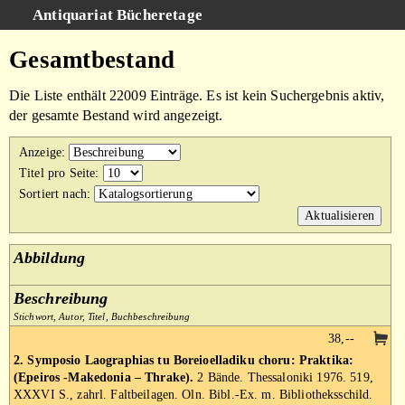
Antiquariat Bücheretage
Schnellsuche
:
Gesamtbestand
Suche
Die Liste enthält 22009 Einträge. Es ist kein Suchergebnis aktiv,
Kategorien
der gesamte Bestand wird angezeigt.
Gesamtbestand
Anzeige
:
Warenkorb
Titel pro Seite
:
Sortiert nach
:
AGB
Impressum
Abbildung
Beschreibung
Stichwort, Autor, Titel, Buchbeschreibung
38,--
2. Symposio Laographias tu Boreioelladiku choru: Praktika:
(Epeiros -Makedonia – Thrake).
2 Bände. Thessaloniki 1976. 519,
XXXVI S., zahrl. Faltbeilagen. Oln. Bibl.-Ex. m. Bibliotheksschild.