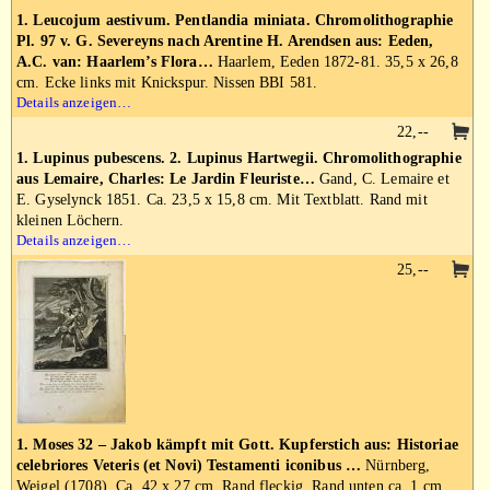
1. Leucojum aestivum. Pentlandia miniata. Chromolithographie
Pl. 97 v. G. Severeyns nach Arentine H. Arendsen aus: Eeden,
A.C. van: Haarlem’s Flora…
Haarlem, Eeden 1872-81. 35,5 x 26,8
cm. Ecke links mit Knickspur. Nissen BBI 581.
Details anzeigen…
22,--
1. Lupinus pubescens. 2. Lupinus Hartwegii. Chromolithographie
aus Lemaire, Charles: Le Jardin Fleuriste…
Gand, C. Lemaire et
E. Gyselynck 1851. Ca. 23,5 x 15,8 cm. Mit Textblatt. Rand mit
kleinen Löchern.
Details anzeigen…
25,--
1. Moses 32 – Jakob kämpft mit Gott. Kupferstich aus: Historiae
celebriores Veteris (et Novi) Testamenti iconibus …
Nürnberg,
Weigel (1708). Ca. 42 x 27 cm. Rand fleckig. Rand unten ca. 1 cm