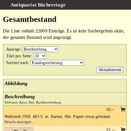
Antiquariat Bücheretage
Schnellsuche
:
Gesamtbestand
Suche
Die Liste enthält 22009 Einträge. Es ist kein Suchergebnis aktiv,
Kategorien
der gesamte Bestand wird angezeigt.
Gesamtbestand
Anzeige
:
Warenkorb
Titel pro Seite
:
Sortiert nach
:
AGB
Impressum
Abbildung
Beschreibung
Stichwort, Autor, Titel, Buchbeschreibung
10,--
Wahlstedt 1958. 483 S. m. Karten, Hln. Papier etwas gebräunt.
Details anzeigen…
15,--