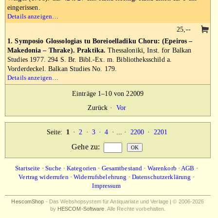
eingerissen.
Details anzeigen…
25,--
1. Symposio Glossologias tu Boreioelladiku Choru: (Epeiros –
Makedonia – Thrake). Praktika.
Thessaloniki, Inst. for Balkan
Studies 1977. 294 S. Br. Bibl.-Ex. m. Bibliotheksschild a.
Vorderdeckel. Balkan Studies No. 179.
Details anzeigen…
Einträge 1–10 von 22009
Zurück
·
Vor
Seite:
1
·
2
·
3
·
4
· ... ·
2200
·
2201
Gehe zu
:
Startseite
·
Suche
·
Kategorien
·
Gesamtbestand
·
Warenkorb
·
AGB
·
Vertrag widerrufen
·
Widerrufsbelehrung
·
Datenschutzerklärung
·
Impressum
HescomShop
- Das Webshopsystem für Antiquariate und Verlage | © 2006-2026
by
HESCOM-Software
. Alle Rechte vorbehalten.