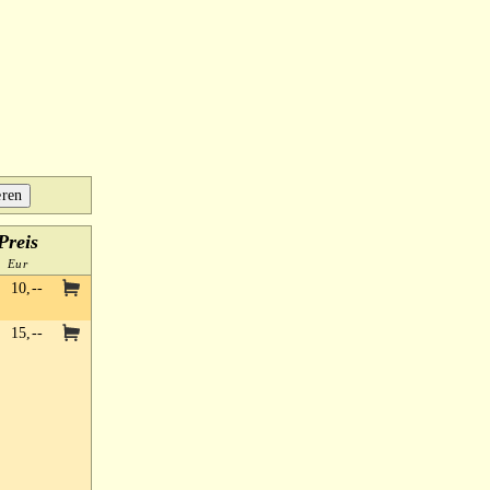
Preis
Eur
10,--
15,--