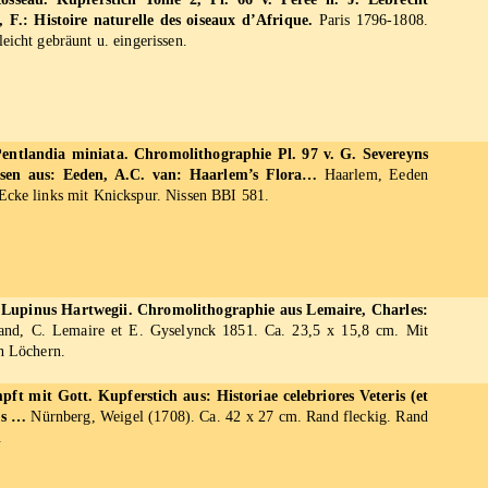
, F.: Histoire naturelle des oiseaux d’Afrique.
Paris 1796-1808.
eicht gebräunt u. eingerissen.
entlandia miniata. Chromolithographie Pl. 97 v. G. Severeyns
sen aus: Eeden, A.C. van: Haarlem’s Flora…
Haarlem, Eeden
Ecke links mit Knickspur. Nissen BBI 581.
. Lupinus Hartwegii. Chromolithographie aus Lemaire, Charles:
nd, C. Lemaire et E. Gyselynck 1851. Ca. 23,5 x 15,8 cm. Mit
en Löchern.
ft mit Gott. Kupferstich aus: Historiae celebriores Veteris (et
us …
Nürnberg, Weigel (1708). Ca. 42 x 27 cm. Rand fleckig. Rand
.