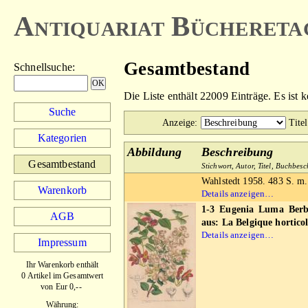
Antiquariat Büchereta
Gesamtbestand
Schnellsuche
:
Die Liste enthält 22009 Einträge. Es ist 
Suche
Anzeige
:
Titel
Kategorien
Abbildung
Beschreibung
Gesamtbestand
Stichwort, Autor, Titel, Buchbes
Wahlstedt 1958. 483 S. m.
Warenkorb
Details anzeigen…
1-3 Eugenia Luma Berb.
AGB
aus: La Belgique horticol
Details anzeigen…
Impressum
Ihr Warenkorb enthält
0 Artikel im Gesamtwert
von Eur 0,--
Währung: