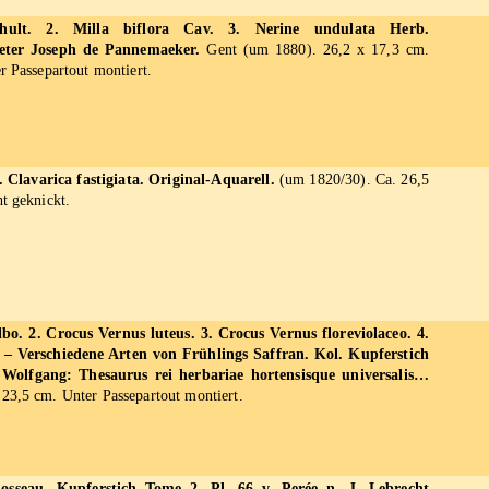
chult. 2. Milla biflora Cav. 3. Nerine undulata Herb.
ieter Joseph de Pannemaeker.
Gent (um 1880). 26,2 x 17,3 cm.
r Passepartout montiert.
2. Clavarica fastigiata. Original-Aquarell.
(um 1820/30). Ca. 26,5
t geknickt.
lbo. 2. Crocus Vernus luteus. 3. Crocus Vernus floreviolaceo. 4.
. – Verschiedene Arten von Frühlings Saffran. Kol. Kupferstich
Wolfgang: Thesaurus rei herbariae hortensisque universalis…
23,5 cm. Unter Passepartout montiert.
osseau. Kupferstich Tome 2, Pl. 66 v. Perée n. J. Lebrecht