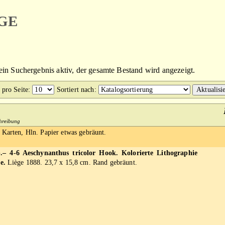
ge
kein Suchergebnis aktiv, der gesamte Bestand wird angezeigt.
 pro Seite
:
Sortiert nach
:
chreibung
 Karten, Hln. Papier etwas gebräunt.
– 4-6 Aeschynanthus tricolor Hook. Kolorierte Lithographie
e.
Liège 1888. 23,7 x 15,8 cm. Rand gebräunt.