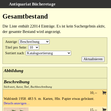
Antiquariat Bücheretage
Schnellsuche
:
Gesamtbestand
Suche
Die Liste enthält 22014 Einträge. Es ist kein Suchergebnis aktiv,
Kategorien
der gesamte Bestand wird angezeigt.
Gesamtbestand
Anzeige
:
Warenkorb
Titel pro Seite
:
Sortiert nach
:
AGB
Impressum
Abbildung
Beschreibung
Stichwort, Autor, Titel, Buchbeschreibung
10,--
Wahlstedt 1958. 483 S. m. Karten, Hln. Papier etwas gebräunt.
Details anzeigen…
15,--