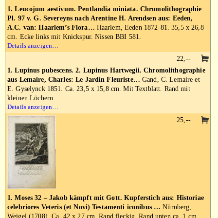
1. Leucojum aestivum. Pentlandia miniata. Chromolithographie
Pl. 97 v. G. Severeyns nach Arentine H. Arendsen aus: Eeden,
A.C. van: Haarlem’s Flora…
Haarlem, Eeden 1872-81. 35,5 x 26,8
cm. Ecke links mit Knickspur. Nissen BBI 581.
Details anzeigen…
22,--
1. Lupinus pubescens. 2. Lupinus Hartwegii. Chromolithographie
aus Lemaire, Charles: Le Jardin Fleuriste…
Gand, C. Lemaire et
E. Gyselynck 1851. Ca. 23,5 x 15,8 cm. Mit Textblatt. Rand mit
kleinen Löchern.
Details anzeigen…
25,--
1. Moses 32 – Jakob kämpft mit Gott. Kupferstich aus: Historiae
celebriores Veteris (et Novi) Testamenti iconibus …
Nürnberg,
Weigel (1708). Ca. 42 x 27 cm. Rand fleckig. Rand unten ca. 1 cm