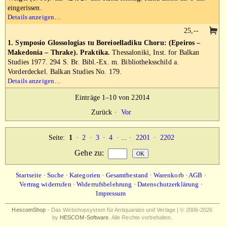
eingerissen.
Details anzeigen…
25,--
1. Symposio Glossologias tu Boreioelladiku Choru: (Epeiros –
Makedonia – Thrake). Praktika.
Thessaloniki, Inst. for Balkan
Studies 1977. 294 S. Br. Bibl.-Ex. m. Bibliotheksschild a.
Vorderdeckel. Balkan Studies No. 179.
Details anzeigen…
Einträge 1–10 von 22014
Zurück
·
Vor
Seite:
1
·
2
·
3
·
4
· ... ·
2201
·
2202
Gehe zu
:
Startseite
·
Suche
·
Kategorien
·
Gesamtbestand
·
Warenkorb
·
AGB
·
Vertrag widerrufen
·
Widerrufsbelehrung
·
Datenschutzerklärung
·
Impressum
HescomShop
- Das Webshopsystem für Antiquariate und Verlage | © 2006-2026
by
HESCOM-Software
. Alle Rechte vorbehalten.