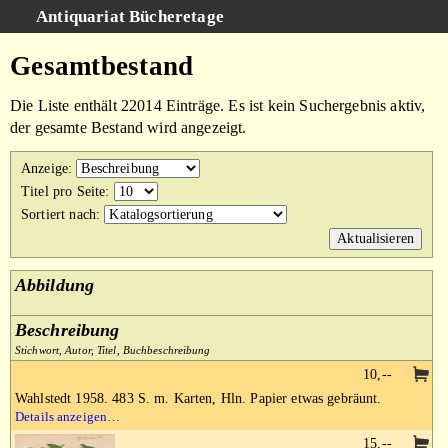
Antiquariat Bücheretage
Schnellsuche
:
Gesamtbestand
Suche
Die Liste enthält 22014 Einträge. Es ist kein Suchergebnis aktiv,
Kategorien
der gesamte Bestand wird angezeigt.
Gesamtbestand
Anzeige
:
Warenkorb
Titel pro Seite
:
Sortiert nach
:
AGB
Impressum
Abbildung
Beschreibung
Stichwort, Autor, Titel, Buchbeschreibung
10,--
Wahlstedt 1958. 483 S. m. Karten, Hln. Papier etwas gebräunt.
Details anzeigen…
15,--