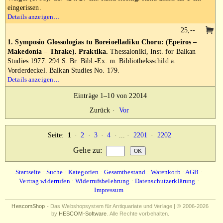
eingerissen.
Details anzeigen…
25,--
1. Symposio Glossologias tu Boreioelladiku Choru: (Epeiros –
Makedonia – Thrake). Praktika.
Thessaloniki, Inst. for Balkan
Studies 1977. 294 S. Br. Bibl.-Ex. m. Bibliotheksschild a.
Vorderdeckel. Balkan Studies No. 179.
Details anzeigen…
Einträge 1–10 von 22014
Zurück
·
Vor
Seite:
1
·
2
·
3
·
4
· ... ·
2201
·
2202
Gehe zu
:
Startseite
·
Suche
·
Kategorien
·
Gesamtbestand
·
Warenkorb
·
AGB
·
Vertrag widerrufen
·
Widerrufsbelehrung
·
Datenschutzerklärung
·
Impressum
HescomShop
- Das Webshopsystem für Antiquariate und Verlage | © 2006-2026
by
HESCOM-Software
. Alle Rechte vorbehalten.