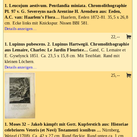
1. Leucojum aestivum. Pentlandia miniata. Chromolithographie
Pl. 97 v. G. Severeyns nach Arentine H. Arendsen aus: Eeden,
A.C. van: Haarlem’s Flora…
Haarlem, Eeden 1872-81. 35,5 x 26,8
cm. Ecke links mit Knickspur. Nissen BBI 581.
Details anzeigen…
22,--
1. Lupinus pubescens. 2. Lupinus Hartwegii. Chromolithographie
aus Lemaire, Charles: Le Jardin Fleuriste…
Gand, C. Lemaire et
E. Gyselynck 1851. Ca. 23,5 x 15,8 cm. Mit Textblatt. Rand mit
kleinen Löchern.
Details anzeigen…
25,--
1. Moses 32 – Jakob kämpft mit Gott. Kupferstich aus: Historiae
celebriores Veteris (et Novi) Testamenti iconibus …
Nürnberg,
Weigel (1708). Ca. 42 x 27 cm. Rand fleckig. Rand unten ca. 1 cm