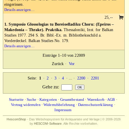
eingerissen.
Details anzeigen…
25,--
1. Symposio Glossologias tu Boreioelladiku Choru: (Epeiros –
Makedonia – Thrake). Praktika.
Thessaloniki, Inst. for Balkan
Studies 1977. 294 S. Br. Bibl.-Ex. m. Bibliotheksschild a.
Vorderdeckel. Balkan Studies No. 179.
Details anzeigen…
Einträge 1–10 von 22009
Zurück
·
Vor
Seite:
1
·
2
·
3
·
4
· ... ·
2200
·
2201
Gehe zu
:
Startseite
·
Suche
·
Kategorien
·
Gesamtbestand
·
Warenkorb
·
AGB
·
Vertrag widerrufen
·
Widerrufsbelehrung
·
Datenschutzerklärung
·
Impressum
HescomShop
- Das Webshopsystem für Antiquariate und Verlage | © 2006-2026
by
HESCOM-Software
. Alle Rechte vorbehalten.