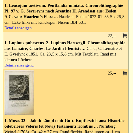
1. Leucojum aestivum. Pentlandia miniata. Chromolithographie
Pl. 97 v. G. Severeyns nach Arentine H. Arendsen aus: Eeden,
A.C. van: Haarlem’s Flora…
Haarlem, Eeden 1872-81. 35,5 x 26,8
cm. Ecke links mit Knickspur. Nissen BBI 581.
Details anzeigen…
22,--
1. Lupinus pubescens. 2. Lupinus Hartwegii. Chromolithographie
aus Lemaire, Charles: Le Jardin Fleuriste…
Gand, C. Lemaire et
E. Gyselynck 1851. Ca. 23,5 x 15,8 cm. Mit Textblatt. Rand mit
kleinen Löchern.
Details anzeigen…
25,--
1. Moses 32 – Jakob kämpft mit Gott. Kupferstich aus: Historiae
celebriores Veteris (et Novi) Testamenti iconibus …
Nürnberg,
Weigel (1708). Ca. 42 x 27 cm. Rand fleckig. Rand unten ca. 1 cm