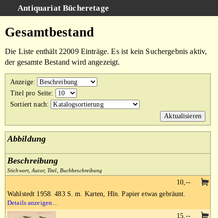
Antiquariat Bücheretage
Schnellsuche
:
Gesamtbestand
Suche
Die Liste enthält 22009 Einträge. Es ist kein Suchergebnis aktiv,
Kategorien
der gesamte Bestand wird angezeigt.
Gesamtbestand
Anzeige
:
Warenkorb
Titel pro Seite
:
Sortiert nach
:
AGB
Impressum
Abbildung
Beschreibung
Stichwort, Autor, Titel, Buchbeschreibung
10,--
Wahlstedt 1958. 483 S. m. Karten, Hln. Papier etwas gebräunt.
Details anzeigen…
15,--