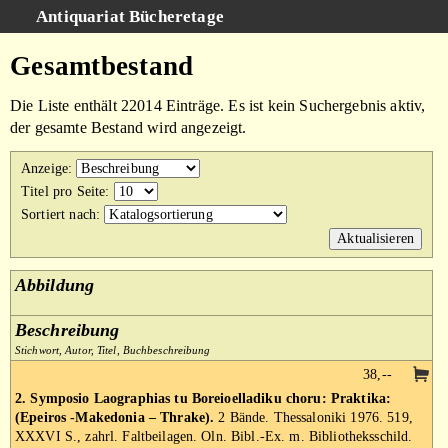
Antiquariat Bücheretage
Schnellsuche
:
Gesamtbestand
Suche
Die Liste enthält 22014 Einträge. Es ist kein Suchergebnis aktiv,
Kategorien
der gesamte Bestand wird angezeigt.
Gesamtbestand
Anzeige
:
Warenkorb
Titel pro Seite
:
Sortiert nach
:
AGB
Impressum
Abbildung
Beschreibung
Stichwort, Autor, Titel, Buchbeschreibung
38,--
2. Symposio Laographias tu Boreioelladiku choru: Praktika:
(Epeiros -Makedonia – Thrake).
2 Bände. Thessaloniki 1976. 519,
XXXVI S., zahrl. Faltbeilagen. Oln. Bibl.-Ex. m. Bibliotheksschild.