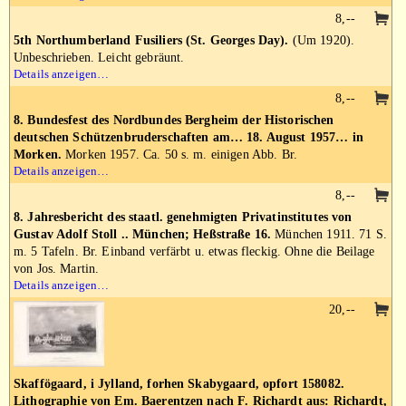
8,--
5th Northumberland Fusiliers (St. Georges Day).
(Um 1920).
Unbeschrieben. Leicht gebräunt.
Details anzeigen…
8,--
8. Bundesfest des Nordbundes Bergheim der Historischen
deutschen Schützenbruderschaften am… 18. August 1957… in
Morken.
Morken 1957. Ca. 50 s. m. einigen Abb. Br.
Details anzeigen…
8,--
8. Jahresbericht des staatl. genehmigten Privatinstitutes von
Gustav Adolf Stoll .. München; Heßstraße 16.
München 1911. 71 S.
m. 5 Tafeln. Br. Einband verfärbt u. etwas fleckig. Ohne die Beilage
von Jos. Martin.
Details anzeigen…
20,--
Skaffögaard, i Jylland, forhen Skabygaard, opfort 158082.
Lithographie von Em. Baerentzen nach F. Richardt aus: Richardt,