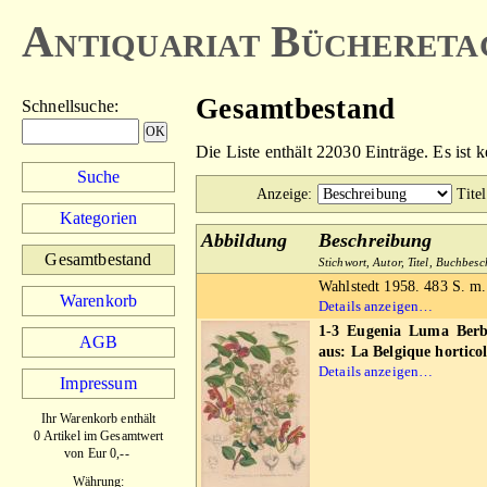
Antiquariat Büchereta
Gesamtbestand
Schnellsuche
:
Die Liste enthält 22030 Einträge. Es ist 
Suche
Anzeige
:
Titel
Kategorien
Abbildung
Beschreibung
Gesamtbestand
Stichwort, Autor, Titel, Buchbes
Wahlstedt 1958. 483 S. m.
Warenkorb
Details anzeigen…
1-3 Eugenia Luma Berb.
AGB
aus: La Belgique horticol
Details anzeigen…
Impressum
Ihr Warenkorb enthält
0 Artikel im Gesamtwert
von Eur 0,--
Währung: