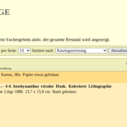
ge
kein Suchergebnis aktiv, der gesamte Bestand wird angezeigt.
 pro Seite
:
Sortiert nach
:
chreibung
 Karten, Hln. Papier etwas gebräunt.
– 4-6 Aeschynanthus tricolor Hook. Kolorierte Lithographie
e.
Liège 1888. 23,7 x 15,8 cm. Rand gebräunt.