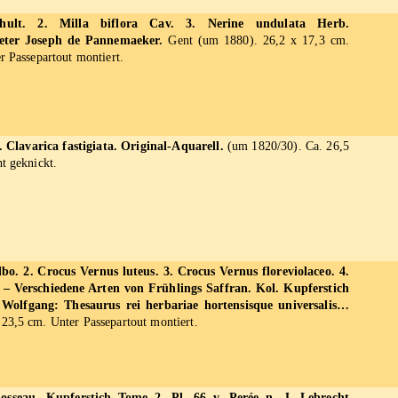
chult. 2. Milla biflora Cav. 3. Nerine undulata Herb.
ieter Joseph de Pannemaeker.
Gent (um 1880). 26,2 x 17,3 cm.
r Passepartout montiert.
2. Clavarica fastigiata. Original-Aquarell.
(um 1820/30). Ca. 26,5
t geknickt.
lbo. 2. Crocus Vernus luteus. 3. Crocus Vernus floreviolaceo. 4.
. – Verschiedene Arten von Frühlings Saffran. Kol. Kupferstich
Wolfgang: Thesaurus rei herbariae hortensisque universalis…
23,5 cm. Unter Passepartout montiert.
osseau. Kupferstich Tome 2, Pl. 66 v. Perée n. J. Lebrecht