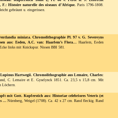
, F.: Histoire naturelle des oiseaux d’Afrique.
Paris 1796-1808.
eicht gebräunt u. eingerissen.
entlandia miniata. Chromolithographie Pl. 97 v. G. Severeyns
sen aus: Eeden, A.C. van: Haarlem’s Flora…
Haarlem, Eeden
Ecke links mit Knickspur. Nissen BBI 581.
. Lupinus Hartwegii. Chromolithographie aus Lemaire, Charles:
nd, C. Lemaire et E. Gyselynck 1851. Ca. 23,5 x 15,8 cm. Mit
en Löchern.
ft mit Gott. Kupferstich aus: Historiae celebriores Veteris (et
us …
Nürnberg, Weigel (1708). Ca. 42 x 27 cm. Rand fleckig. Rand
.