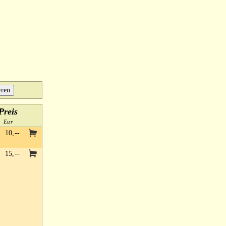
Preis
Eur
10,--
15,--