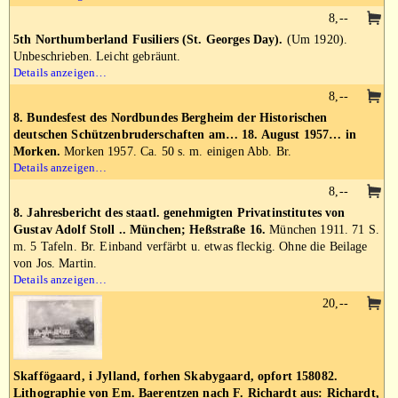
8,--
5th Northumberland Fusiliers (St. Georges Day).
(Um 1920).
Unbeschrieben. Leicht gebräunt.
Details anzeigen…
8,--
8. Bundesfest des Nordbundes Bergheim der Historischen
deutschen Schützenbruderschaften am… 18. August 1957… in
Morken.
Morken 1957. Ca. 50 s. m. einigen Abb. Br.
Details anzeigen…
8,--
8. Jahresbericht des staatl. genehmigten Privatinstitutes von
Gustav Adolf Stoll .. München; Heßstraße 16.
München 1911. 71 S.
m. 5 Tafeln. Br. Einband verfärbt u. etwas fleckig. Ohne die Beilage
von Jos. Martin.
Details anzeigen…
20,--
Skaffögaard, i Jylland, forhen Skabygaard, opfort 158082.
Lithographie von Em. Baerentzen nach F. Richardt aus: Richardt,