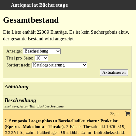
Antiquariat Bücheretage
Schnellsuche
:
Gesamtbestand
Suche
Die Liste enthält 22009 Einträge. Es ist kein Suchergebnis aktiv,
Kategorien
der gesamte Bestand wird angezeigt.
Gesamtbestand
Anzeige
:
Warenkorb
Titel pro Seite
:
Sortiert nach
:
AGB
Impressum
Abbildung
Beschreibung
Stichwort, Autor, Titel, Buchbeschreibung
38,--
2. Symposio Laographias tu Boreioelladiku choru: Praktika:
(Epeiros -Makedonia – Thrake).
2 Bände. Thessaloniki 1976. 519,
XXXVI S., zahrl. Faltbeilagen. Oln. Bibl.-Ex. m. Bibliotheksschild.