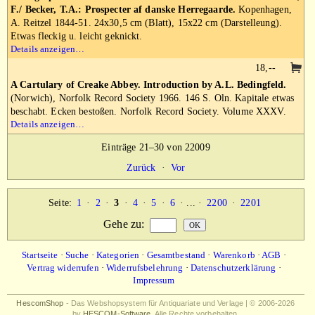
F./ Becker, T.A.: Prospecter af danske Herregaarde.
Kopenhagen,
A. Reitzel 1844-51. 24x30,5 cm (Blatt), 15x22 cm (Darstelleung).
Etwas fleckig u. leicht geknickt.
Details anzeigen…
18,--
A Cartulary of Creake Abbey. Introduction by A.L. Bedingfeld.
(Norwich), Norfolk Record Society 1966. 146 S. Oln. Kapitale etwas
beschabt. Ecken bestoßen. Norfolk Record Society. Volume XXXV.
Details anzeigen…
Einträge 21–30 von 22009
Zurück
·
Vor
Seite:
1
·
2
·
3
·
4
·
5
·
6
· ... ·
2200
·
2201
Gehe zu
:
Startseite
·
Suche
·
Kategorien
·
Gesamtbestand
·
Warenkorb
·
AGB
·
Vertrag widerrufen
·
Widerrufsbelehrung
·
Datenschutzerklärung
·
Impressum
HescomShop
- Das Webshopsystem für Antiquariate und Verlage | © 2006-2026
by
HESCOM-Software
. Alle Rechte vorbehalten.