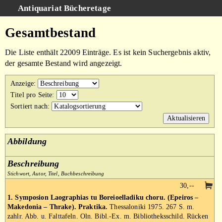
Antiquariat Bücheretage
Schnellsuche
:
Gesamtbestand
Suche
Die Liste enthält 22009 Einträge. Es ist kein Suchergebnis aktiv,
Kategorien
der gesamte Bestand wird angezeigt.
Gesamtbestand
Anzeige
:
Warenkorb
Titel pro Seite
:
Sortiert nach
:
AGB
Impressum
Abbildung
Beschreibung
Stichwort, Autor, Titel, Buchbeschreibung
30,--
1. Symposion Laographias tu Boreioelladiku choru. (Epeiros –
Makedonia – Thrake). Praktika.
Thessaloniki 1975. 267 S. m.
zahlr. Abb. u. Falttafeln. Oln. Bibl.-Ex. m. Bibliotheksschild. Rücken