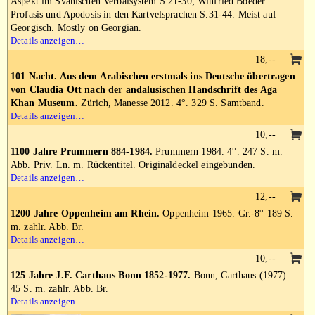
Aspekt im Svanischen Verbalsystem S.21-30; Winfried Boeder:
Profasis und Apodosis in den Kartvelsprachen S.31-44. Meist auf
Georgisch. Mostly on Georgian.
Details anzeigen…
18,--
101 Nacht. Aus dem Arabischen erstmals ins Deutsche übertragen
von Claudia Ott nach der andalusischen Handschrift des Aga
Khan Museum.
Zürich, Manesse 2012. 4°. 329 S. Samtband.
Details anzeigen…
10,--
1100 Jahre Prummern 884-1984.
Prummern 1984. 4°. 247 S. m.
Abb. Priv. Ln. m. Rückentitel. Originaldeckel eingebunden.
Details anzeigen…
12,--
1200 Jahre Oppenheim am Rhein.
Oppenheim 1965. Gr.-8° 189 S.
m. zahlr. Abb. Br.
Details anzeigen…
10,--
125 Jahre J.F. Carthaus Bonn 1852-1977.
Bonn, Carthaus (1977).
45 S. m. zahlr. Abb. Br.
Details anzeigen…