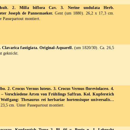
chult. 2. Milla biflora Cav. 3. Nerine undulata Herb.
ieter Joseph de Pannemaeker.
Gent (um 1880). 26,2 x 17,3 cm.
r Passepartout montiert.
2. Clavarica fastigiata. Original-Aquarell.
(um 1820/30). Ca. 26,5
t geknickt.
lbo. 2. Crocus Vernus luteus. 3. Crocus Vernus floreviolaceo. 4.
. – Verschiedene Arten von Frühlings Saffran. Kol. Kupferstich
Wolfgang: Thesaurus rei herbariae hortensisque universalis…
23,5 cm. Unter Passepartout montiert.
osseau. Kupferstich Tome 2, Pl. 66 v. Perée n. J. Lebrecht