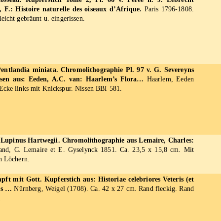
, F.: Histoire naturelle des oiseaux d’Afrique.
Paris 1796-1808.
eicht gebräunt u. eingerissen.
entlandia miniata. Chromolithographie Pl. 97 v. G. Severeyns
sen aus: Eeden, A.C. van: Haarlem’s Flora…
Haarlem, Eeden
Ecke links mit Knickspur. Nissen BBI 581.
. Lupinus Hartwegii. Chromolithographie aus Lemaire, Charles:
nd, C. Lemaire et E. Gyselynck 1851. Ca. 23,5 x 15,8 cm. Mit
en Löchern.
ft mit Gott. Kupferstich aus: Historiae celebriores Veteris (et
us …
Nürnberg, Weigel (1708). Ca. 42 x 27 cm. Rand fleckig. Rand
.