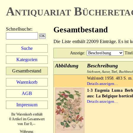
Antiquariat Büchereta
Gesamtbestand
Schnellsuche
:
Die Liste enthält 22009 Einträge. Es ist 
Suche
Anzeige
:
Titel
Kategorien
Abbildung
Beschreibung
Gesamtbestand
Stichwort, Autor, Titel, Buchbes
Wahlstedt 1958. 483 S. m.
Warenkorb
Details anzeigen…
1-3 Eugenia Luma Berb.
AGB
aus: La Belgique horticol
Details anzeigen…
Impressum
Ihr Warenkorb enthält
0 Artikel im Gesamtwert
von Eur 0,--
Währung: