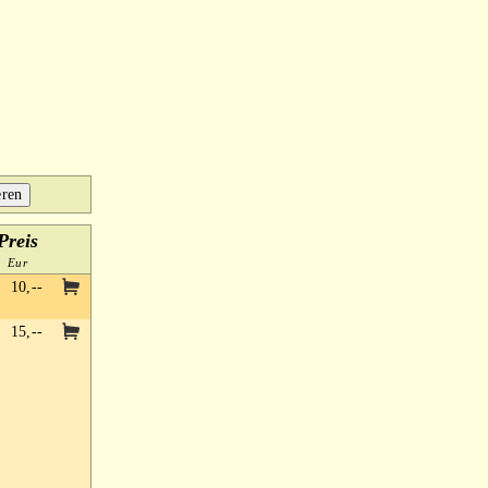
Preis
Eur
10,--
15,--