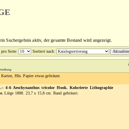
ge
kein Suchergebnis aktiv, der gesamte Bestand wird angezeigt.
 pro Seite
:
Sortiert nach
:
chreibung
 Karten, Hln. Papier etwas gebräunt.
– 4-6 Aeschynanthus tricolor Hook. Kolorierte Lithographie
e.
Liège 1888. 23,7 x 15,8 cm. Rand gebräunt.