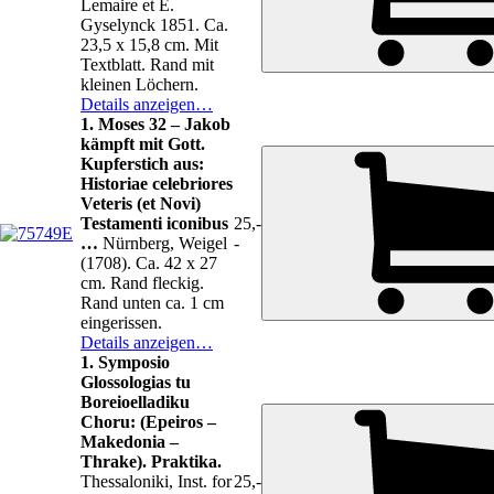
Lemaire et E.
Gyselynck 1851. Ca.
23,5 x 15,8 cm. Mit
Textblatt. Rand mit
kleinen Löchern.
Details anzeigen…
1. Moses 32 – Jakob
kämpft mit Gott.
Kupferstich aus:
Historiae celebriores
Veteris (et Novi)
Testamenti iconibus
25,-
…
Nürnberg, Weigel
-
(1708). Ca. 42 x 27
cm. Rand fleckig.
Rand unten ca. 1 cm
eingerissen.
Details anzeigen…
1. Symposio
Glossologias tu
Boreioelladiku
Choru: (Epeiros –
Makedonia –
Thrake). Praktika.
Thessaloniki, Inst. for
25,-