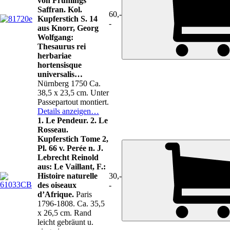
von Frühlings
Saffran. Kol.
60,-
Kupferstich S. 14
-
aus Knorr, Georg
Wolfgang:
Thesaurus rei
herbariae
hortensisque
universalis…
Nürnberg 1750 Ca.
38,5 x 23,5 cm. Unter
Passepartout montiert.
Details anzeigen…
1. Le Pendeur. 2. Le
Rosseau.
Kupferstich Tome 2,
Pl. 66 v. Perée n. J.
Lebrecht Reinold
aus: Le Vaillant, F.:
Histoire naturelle
30,-
des oiseaux
-
d’Afrique.
Paris
1796-1808. Ca. 35,5
x 26,5 cm. Rand
leicht gebräunt u.