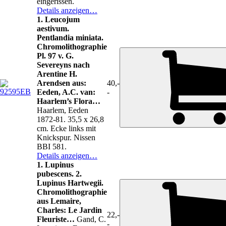
eingerissen.
Details anzeigen…
1. Leucojum
aestivum.
Pentlandia miniata.
Chromolithographie
Pl. 97 v. G.
Severeyns nach
Arentine H.
Arendsen aus:
40,-
Eeden, A.C. van:
-
Haarlem’s Flora…
Haarlem, Eeden
1872-81. 35,5 x 26,8
cm. Ecke links mit
Knickspur. Nissen
BBI 581.
Details anzeigen…
1. Lupinus
pubescens. 2.
Lupinus Hartwegii.
Chromolithographie
aus Lemaire,
Charles: Le Jardin
22,-
Fleuriste…
Gand, C.
-