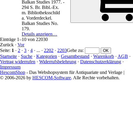
Balkan Studies 1977.
-
294 S. Br. Bibl.-Ex.
m. Bibliotheksschild
a. Vorderdeckel.
Balkan Studies No.
179.
Details anzeigen…
Einträge 1–10 von 22030
Zurück
·
Vor
Seite:
1
·
2
·
3
·
4
· ... ·
2202
·
2203
Gehe zu
:
Startseite
·
Suche
·
Kategorien
·
Gesamtbestand
·
Warenkorb
·
AGB
·
Vertrag widerrufen
·
Widerrufsbelehrung
·
Datenschutzerklärung
·
Impressum
HescomShop
- Das Webshopsystem für Antiquariate und Verlage |
© 2006-2026 by
HESCOM-Software
. Alle Rechte vorbehalten.