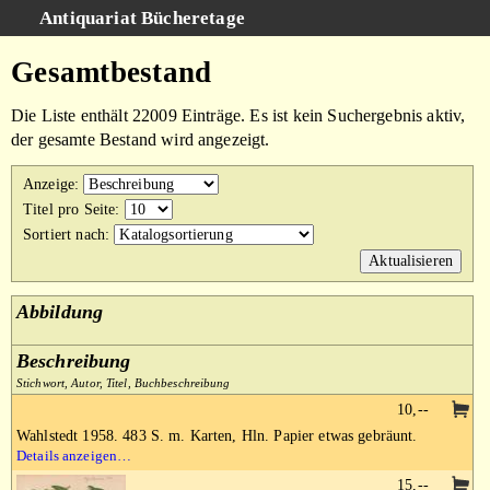
Antiquariat Bücheretage
Schnellsuche
:
Gesamtbestand
Suche
Die Liste enthält 22009 Einträge. Es ist kein Suchergebnis aktiv,
Kategorien
der gesamte Bestand wird angezeigt.
Gesamtbestand
Anzeige
:
Warenkorb
Titel pro Seite
:
Sortiert nach
:
AGB
Impressum
Abbildung
Beschreibung
Stichwort, Autor, Titel, Buchbeschreibung
10,--
Wahlstedt 1958. 483 S. m. Karten, Hln. Papier etwas gebräunt.
Details anzeigen…
15,--