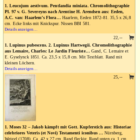
1. Leucojum aestivum. Pentlandia miniata. Chromolithographie
Pl. 97 v. G. Severeyns nach Arentine H. Arendsen aus: Eeden,
A.C. van: Haarlem’s Flora…
Haarlem, Eeden 1872-81. 35,5 x 26,8
cm. Ecke links mit Knickspur. Nissen BBI 581.
Details anzeigen…
22,--
1. Lupinus pubescens. 2. Lupinus Hartwegii. Chromolithographie
aus Lemaire, Charles: Le Jardin Fleuriste…
Gand, C. Lemaire et
E. Gyselynck 1851. Ca. 23,5 x 15,8 cm. Mit Textblatt. Rand mit
kleinen Löchern.
Details anzeigen…
25,--
1. Moses 32 – Jakob kämpft mit Gott. Kupferstich aus: Historiae
celebriores Veteris (et Novi) Testamenti iconibus …
Nürnberg,
Weigel (1708). Ca. 42 x 27 cm. Rand fleckig. Rand unten ca. 1 cm