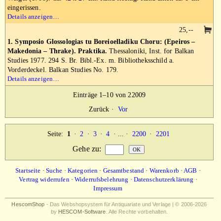
eingerissen.
Details anzeigen…
25,--
1. Symposio Glossologias tu Boreioelladiku Choru: (Epeiros –
Makedonia – Thrake). Praktika.
Thessaloniki, Inst. for Balkan
Studies 1977. 294 S. Br. Bibl.-Ex. m. Bibliotheksschild a.
Vorderdeckel. Balkan Studies No. 179.
Details anzeigen…
Einträge 1–10 von 22009
Zurück
·
Vor
Seite:
1
·
2
·
3
·
4
· ... ·
2200
·
2201
Gehe zu
:
Startseite
·
Suche
·
Kategorien
·
Gesamtbestand
·
Warenkorb
·
AGB
·
Vertrag widerrufen
·
Widerrufsbelehrung
·
Datenschutzerklärung
·
Impressum
HescomShop
- Das Webshopsystem für Antiquariate und Verlage | © 2006-2026
by
HESCOM-Software
. Alle Rechte vorbehalten.