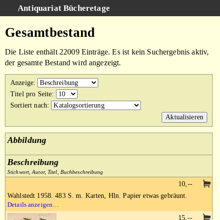
Antiquariat Bücheretage
Schnellsuche
:
Gesamtbestand
Suche
Die Liste enthält 22009 Einträge. Es ist kein Suchergebnis aktiv,
Kategorien
der gesamte Bestand wird angezeigt.
Gesamtbestand
Anzeige
:
Warenkorb
Titel pro Seite
:
Sortiert nach
:
AGB
Impressum
Abbildung
Beschreibung
Stichwort, Autor, Titel, Buchbeschreibung
10,--
Wahlstedt 1958. 483 S. m. Karten, Hln. Papier etwas gebräunt.
Details anzeigen…
15,--