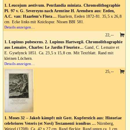
1. Leucojum aestivum. Pentlandia miniata. Chromolithographie
Pl. 97 v. G. Severeyns nach Arentine H. Arendsen aus: Eeden,
A.C. van: Haarlem’s Flora…
Haarlem, Eeden 1872-81. 35,5 x 26,8
cm. Ecke links mit Knickspur. Nissen BBI 581.
Details anzeigen…
22,--
1. Lupinus pubescens. 2. Lupinus Hartwegii. Chromolithographie
aus Lemaire, Charles: Le Jardin Fleuriste…
Gand, C. Lemaire et
E. Gyselynck 1851. Ca. 23,5 x 15,8 cm. Mit Textblatt. Rand mit
kleinen Löchern.
Details anzeigen…
25,--
1. Moses 32 – Jakob kämpft mit Gott. Kupferstich aus: Historiae
celebriores Veteris (et Novi) Testamenti iconibus …
Nürnberg,
Weigel (1708). Ca. 42 x 27 cm. Rand fleckig. Rand unten ca. 1 cm