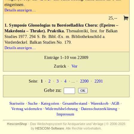
eingerissen.
Details anzeigen…
25,--
1. Symposio Glossologias tu Boreioelladiku Choru: (Epeiros –
Makedonia – Thrake). Praktika.
Thessaloniki, Inst. for Balkan
Studies 1977. 294 S. Br. Bibl.-Ex. m. Bibliotheksschild a.
Vorderdeckel. Balkan Studies No. 179.
Details anzeigen…
Einträge 1–10 von 22009
Zurück
·
Vor
Seite:
1
·
2
·
3
·
4
· ... ·
2200
·
2201
Gehe zu
:
Startseite
·
Suche
·
Kategorien
·
Gesamtbestand
·
Warenkorb
·
AGB
·
Vertrag widerrufen
·
Widerrufsbelehrung
·
Datenschutzerklärung
·
Impressum
HescomShop
- Das Webshopsystem für Antiquariate und Verlage | © 2006-2026
by
HESCOM-Software
. Alle Rechte vorbehalten.