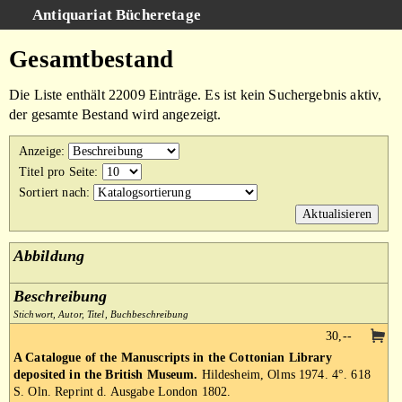
Antiquariat Bücheretage
Schnellsuche
:
Gesamtbestand
Suche
Die Liste enthält 22009 Einträge. Es ist kein Suchergebnis aktiv,
Kategorien
der gesamte Bestand wird angezeigt.
Gesamtbestand
Anzeige
:
Warenkorb
Titel pro Seite
:
Sortiert nach
:
AGB
Impressum
Abbildung
Beschreibung
Stichwort, Autor, Titel, Buchbeschreibung
30,--
A Catalogue of the Manuscripts in the Cottonian Library
deposited in the British Museum.
Hildesheim, Olms 1974. 4°. 618
S. Oln. Reprint d. Ausgabe London 1802.