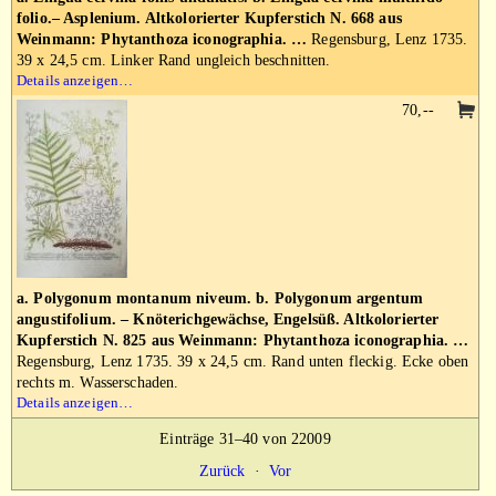
folio.– Asplenium. Altkolorierter Kupferstich N. 668 aus
Weinmann: Phytanthoza iconographia. …
Regensburg, Lenz 1735.
39 x 24,5 cm. Linker Rand ungleich beschnitten.
Details anzeigen…
70,--
a. Polygonum montanum niveum. b. Polygonum argentum
angustifolium. – Knöterichgewächse, Engelsüß. Altkolorierter
Kupferstich N. 825 aus Weinmann: Phytanthoza iconographia. …
Regensburg, Lenz 1735. 39 x 24,5 cm. Rand unten fleckig. Ecke oben
rechts m. Wasserschaden.
Details anzeigen…
Einträge 31–40 von 22009
Zurück
·
Vor