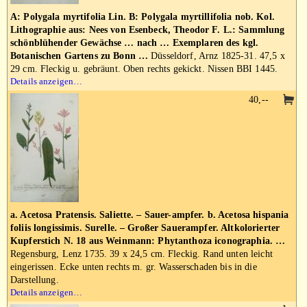
A: Polygala myrtifolia Lin. B: Polygala myrtillifolia nob. Kol.
Lithographie aus: Nees von Esenbeck, Theodor F. L.: Sammlung
schönblühender Gewächse … nach … Exemplaren des kgl.
Botanischen Gartens zu Bonn …
Düsseldorf, Arnz 1825-31. 47,5 x
29 cm. Fleckig u. gebräunt. Oben rechts gekickt. Nissen BBI 1445.
Details anzeigen…
40,--
a. Acetosa Pratensis. Saliette. – Sauer-ampfer. b. Acetosa hispania
foliis longissimis. Surelle. – Großer Sauerampfer. Altkolorierter
Kupferstich N. 18 aus Weinmann: Phytanthoza iconographia. …
Regensburg, Lenz 1735. 39 x 24,5 cm. Fleckig. Rand unten leicht
eingerissen. Ecke unten rechts m. gr. Wasserschaden bis in die
Darstellung.
Details anzeigen…