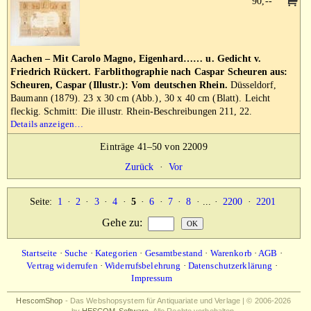
90,--
Aachen – Mit Carolo Magno, Eigenhard…… u. Gedicht v.
Friedrich Rückert. Farblithographie nach Caspar Scheuren aus:
Scheuren, Caspar (Illustr.): Vom deutschen Rhein.
Düsseldorf,
Baumann (1879). 23 x 30 cm (Abb.), 30 x 40 cm (Blatt). Leicht
fleckig. Schmitt: Die illustr. Rhein-Beschreibungen 211, 22.
Details anzeigen…
Einträge 41–50 von 22009
Zurück
·
Vor
Seite:
1
·
2
·
3
·
4
·
5
·
6
·
7
·
8
· ... ·
2200
·
2201
Gehe zu
:
Startseite
·
Suche
·
Kategorien
·
Gesamtbestand
·
Warenkorb
·
AGB
·
Vertrag widerrufen
·
Widerrufsbelehrung
·
Datenschutzerklärung
·
Impressum
HescomShop
- Das Webshopsystem für Antiquariate und Verlage | © 2006-2026