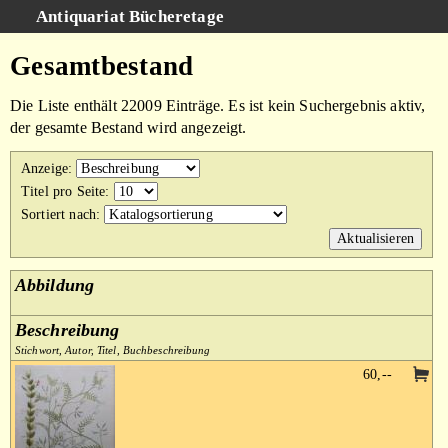
Antiquariat Bücheretage
Schnellsuche
:
Gesamtbestand
Suche
Die Liste enthält 22009 Einträge. Es ist kein Suchergebnis aktiv,
Kategorien
der gesamte Bestand wird angezeigt.
Gesamtbestand
Anzeige
:
Warenkorb
Titel pro Seite
:
Sortiert nach
:
AGB
Impressum
Abbildung
Beschreibung
Stichwort, Autor, Titel, Buchbeschreibung
60,--