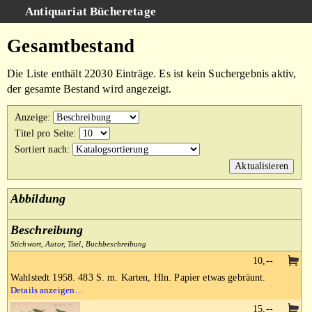
Antiquariat Bücheretage
Schnellsuche
:
Gesamtbestand
Suche
Die Liste enthält 22030 Einträge. Es ist kein Suchergebnis aktiv,
Kategorien
der gesamte Bestand wird angezeigt.
Gesamtbestand
Anzeige
:
Warenkorb
Titel pro Seite
:
Sortiert nach
:
AGB
Impressum
Abbildung
Beschreibung
Stichwort, Autor, Titel, Buchbeschreibung
10,--
Wahlstedt 1958. 483 S. m. Karten, Hln. Papier etwas gebräunt.
Details anzeigen…
15,--