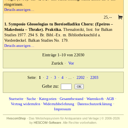
eingerissen.
Details anzeigen…
25,--
1. Symposio Glossologias tu Boreioelladiku Choru: (Epeiros –
Makedonia – Thrake). Praktika.
Thessaloniki, Inst. for Balkan
Studies 1977. 294 S. Br. Bibl.-Ex. m. Bibliotheksschild a.
Vorderdeckel. Balkan Studies No. 179.
Details anzeigen…
Einträge 1–10 von 22030
Zurück
·
Vor
Seite:
1
·
2
·
3
·
4
· ... ·
2202
·
2203
Gehe zu
:
Startseite
·
Suche
·
Kategorien
·
Gesamtbestand
·
Warenkorb
·
AGB
·
Vertrag widerrufen
·
Widerrufsbelehrung
·
Datenschutzerklärung
·
Impressum
HescomShop
- Das Webshopsystem für Antiquariate und Verlage | © 2006-2026
by
HESCOM-Software
. Alle Rechte vorbehalten.