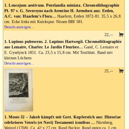
1. Leucojum aestivum. Pentlandia miniata. Chromolithographie
Pl. 97 v. G. Severeyns nach Arentine H. Arendsen aus: Eeden,
A.C. van: Haarlem’s Flora…
Haarlem, Eeden 1872-81. 35,5 x 26,8
cm. Ecke links mit Knickspur. Nissen BBI 581.
Details anzeigen…
22,--
1. Lupinus pubescens. 2. Lupinus Hartwegii. Chromolithographie
aus Lemaire, Charles: Le Jardin Fleuriste…
Gand, C. Lemaire et
E. Gyselynck 1851. Ca. 23,5 x 15,8 cm. Mit Textblatt. Rand mit
kleinen Löchern.
Details anzeigen…
25,--
1. Moses 32 – Jakob kämpft mit Gott. Kupferstich aus: Historiae
celebriores Veteris (et Novi) Testamenti iconibus …
Nürnberg,
Weigel (1708). Ca. 42 x 27 cm. Rand fleckig. Rand unten ca. 1 cm