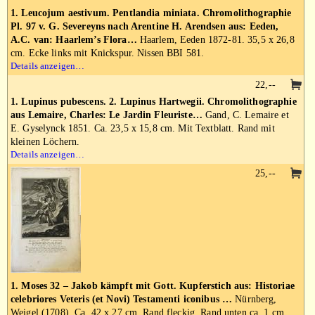
1. Leucojum aestivum. Pentlandia miniata. Chromolithographie
Pl. 97 v. G. Severeyns nach Arentine H. Arendsen aus: Eeden,
A.C. van: Haarlem’s Flora…
Haarlem, Eeden 1872-81. 35,5 x 26,8
cm. Ecke links mit Knickspur. Nissen BBI 581.
Details anzeigen…
22,--
1. Lupinus pubescens. 2. Lupinus Hartwegii. Chromolithographie
aus Lemaire, Charles: Le Jardin Fleuriste…
Gand, C. Lemaire et
E. Gyselynck 1851. Ca. 23,5 x 15,8 cm. Mit Textblatt. Rand mit
kleinen Löchern.
Details anzeigen…
25,--
1. Moses 32 – Jakob kämpft mit Gott. Kupferstich aus: Historiae
celebriores Veteris (et Novi) Testamenti iconibus …
Nürnberg,
Weigel (1708). Ca. 42 x 27 cm. Rand fleckig. Rand unten ca. 1 cm