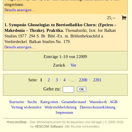
eingerissen.
Details anzeigen…
25,--
1. Symposio Glossologias tu Boreioelladiku Choru: (Epeiros –
Makedonia – Thrake). Praktika.
Thessaloniki, Inst. for Balkan
Studies 1977. 294 S. Br. Bibl.-Ex. m. Bibliotheksschild a.
Vorderdeckel. Balkan Studies No. 179.
Details anzeigen…
Einträge 1–10 von 22009
Zurück
·
Vor
Seite:
1
·
2
·
3
·
4
· ... ·
2200
·
2201
Gehe zu
:
Startseite
·
Suche
·
Kategorien
·
Gesamtbestand
·
Warenkorb
·
AGB
·
Vertrag widerrufen
·
Widerrufsbelehrung
·
Datenschutzerklärung
·
Impressum
HescomShop
- Das Webshopsystem für Antiquariate und Verlage | © 2006-2026
by
HESCOM-Software
. Alle Rechte vorbehalten.