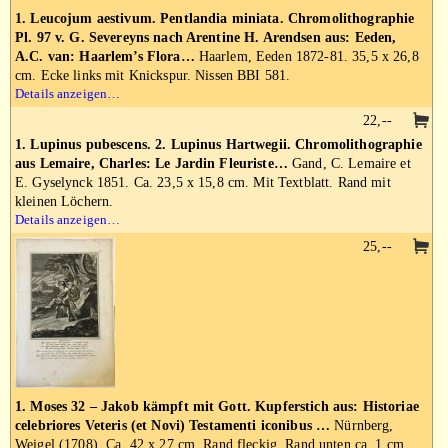
1. Leucojum aestivum. Pentlandia miniata. Chromolithographie
Pl. 97 v. G. Severeyns nach Arentine H. Arendsen aus: Eeden,
A.C. van: Haarlem’s Flora…
Haarlem, Eeden 1872-81. 35,5 x 26,8
cm. Ecke links mit Knickspur. Nissen BBI 581.
Details anzeigen…
22,--
1. Lupinus pubescens. 2. Lupinus Hartwegii. Chromolithographie
aus Lemaire, Charles: Le Jardin Fleuriste…
Gand, C. Lemaire et
E. Gyselynck 1851. Ca. 23,5 x 15,8 cm. Mit Textblatt. Rand mit
kleinen Löchern.
Details anzeigen…
25,--
1. Moses 32 – Jakob kämpft mit Gott. Kupferstich aus: Historiae
celebriores Veteris (et Novi) Testamenti iconibus …
Nürnberg,
Weigel (1708). Ca. 42 x 27 cm. Rand fleckig. Rand unten ca. 1 cm