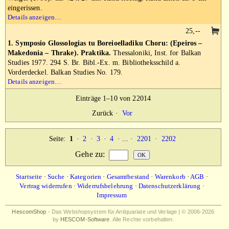
eingerissen.
Details anzeigen…
25,--
1. Symposio Glossologias tu Boreioelladiku Choru: (Epeiros –
Makedonia – Thrake). Praktika.
Thessaloniki, Inst. for Balkan
Studies 1977. 294 S. Br. Bibl.-Ex. m. Bibliotheksschild a.
Vorderdeckel. Balkan Studies No. 179.
Details anzeigen…
Einträge 1–10 von 22014
Zurück
·
Vor
Seite:
1
·
2
·
3
·
4
· ... ·
2201
·
2202
Gehe zu
:
Startseite
·
Suche
·
Kategorien
·
Gesamtbestand
·
Warenkorb
·
AGB
·
Vertrag widerrufen
·
Widerrufsbelehrung
·
Datenschutzerklärung
·
Impressum
HescomShop
- Das Webshopsystem für Antiquariate und Verlage | © 2006-2026
by
HESCOM-Software
. Alle Rechte vorbehalten.