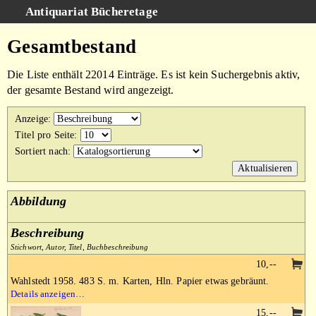
Antiquariat Bücheretage
Schnellsuche
:
Gesamtbestand
Suche
Die Liste enthält 22014 Einträge. Es ist kein Suchergebnis aktiv,
Kategorien
der gesamte Bestand wird angezeigt.
Gesamtbestand
Anzeige
:
Warenkorb
Titel pro Seite
:
Sortiert nach
:
AGB
Impressum
Abbildung
Beschreibung
Stichwort, Autor, Titel, Buchbeschreibung
10,--
Wahlstedt 1958. 483 S. m. Karten, Hln. Papier etwas gebräunt.
Details anzeigen…
15,--