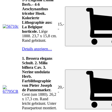
Berb.– 4-6
Aeschynanthus
tricolor Hook.
Kolorierte
Lithographie aus:
15,-
La Belgique
-
horticole.
Liège
1888. 23,7 x 15,8 cm.
Rand gebräunt.
Details anzeigen…
1. Bessera elegans
Schult. 2. Milla
biflora Cav. 3.
Nerine undulata
Herb.
Farblithographie
von Pieter Joseph
20,-
de Pannemaeker.
-
Gent (um 1880). 26,2
x 17,3 cm. Rand
leicht gebräunt. Unter
Passepartout montiert.