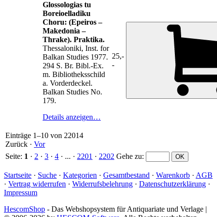
Glossologias tu
Boreioelladiku
Choru: (Epeiros –
Makedonia –
Thrake). Praktika.
Thessaloniki, Inst. for
25,-
Balkan Studies 1977.
-
294 S. Br. Bibl.-Ex.
m. Bibliotheksschild
a. Vorderdeckel.
Balkan Studies No.
179.
Details anzeigen…
Einträge 1–10 von 22014
Zurück
·
Vor
Seite:
1
·
2
·
3
·
4
· ... ·
2201
·
2202
Gehe zu
:
Startseite
·
Suche
·
Kategorien
·
Gesamtbestand
·
Warenkorb
·
AGB
·
Vertrag widerrufen
·
Widerrufsbelehrung
·
Datenschutzerklärung
·
Impressum
HescomShop
- Das Webshopsystem für Antiquariate und Verlage |