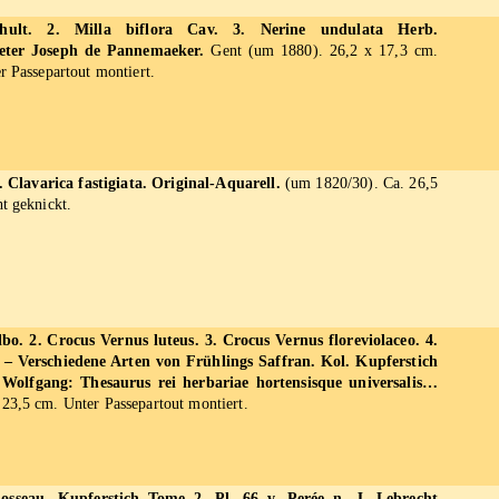
chult. 2. Milla biflora Cav. 3. Nerine undulata Herb.
ieter Joseph de Pannemaeker.
Gent (um 1880). 26,2 x 17,3 cm.
r Passepartout montiert.
2. Clavarica fastigiata. Original-Aquarell.
(um 1820/30). Ca. 26,5
t geknickt.
lbo. 2. Crocus Vernus luteus. 3. Crocus Vernus floreviolaceo. 4.
. – Verschiedene Arten von Frühlings Saffran. Kol. Kupferstich
Wolfgang: Thesaurus rei herbariae hortensisque universalis…
23,5 cm. Unter Passepartout montiert.
osseau. Kupferstich Tome 2, Pl. 66 v. Perée n. J. Lebrecht