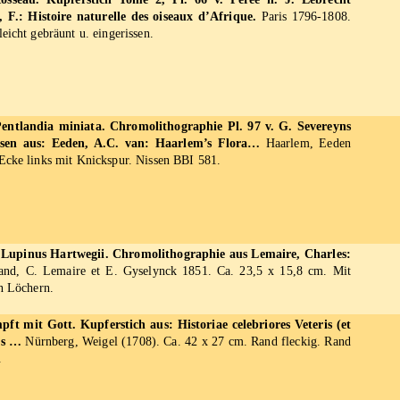
, F.: Histoire naturelle des oiseaux d’Afrique.
Paris 1796-1808.
eicht gebräunt u. eingerissen.
entlandia miniata. Chromolithographie Pl. 97 v. G. Severeyns
sen aus: Eeden, A.C. van: Haarlem’s Flora…
Haarlem, Eeden
Ecke links mit Knickspur. Nissen BBI 581.
. Lupinus Hartwegii. Chromolithographie aus Lemaire, Charles:
nd, C. Lemaire et E. Gyselynck 1851. Ca. 23,5 x 15,8 cm. Mit
en Löchern.
ft mit Gott. Kupferstich aus: Historiae celebriores Veteris (et
us …
Nürnberg, Weigel (1708). Ca. 42 x 27 cm. Rand fleckig. Rand
.