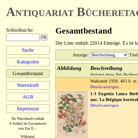
Antiquariat Büchereta
Gesamtbestand
Schnellsuche
:
Die Liste enthält 22014 Einträge. Es ist 
Suche
Anzeige
:
Titel
Kategorien
Abbildung
Beschreibung
Gesamtbestand
Stichwort, Autor, Titel, Buchbes
Wahlstedt 1958. 483 S. m.
Warenkorb
Details anzeigen…
1-3 Eugenia Luma Berb.
AGB
aus: La Belgique horticol
Details anzeigen…
Impressum
Ihr Warenkorb enthält
0 Artikel im Gesamtwert
von Eur 0,--
Währung: