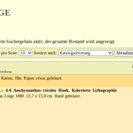
ge
kein Suchergebnis aktiv, der gesamte Bestand wird angezeigt.
 pro Seite
:
Sortiert nach
:
chreibung
 Karten, Hln. Papier etwas gebräunt.
– 4-6 Aeschynanthus tricolor Hook. Kolorierte Lithographie
e.
Liège 1888. 23,7 x 15,8 cm. Rand gebräunt.