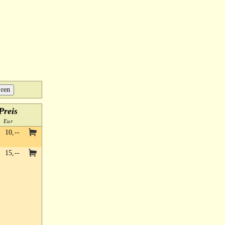
Preis
Eur
10,--
15,--