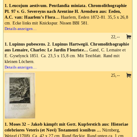
1. Leucojum aestivum. Pentlandia miniata. Chromolithographie
Pl. 97 v. G. Severeyns nach Arentine H. Arendsen aus: Eeden,
A.C. van: Haarlem’s Flora…
Haarlem, Eeden 1872-81. 35,5 x 26,8
cm. Ecke links mit Knickspur. Nissen BBI 581.
Details anzeigen…
22,--
1. Lupinus pubescens. 2. Lupinus Hartwegii. Chromolithographie
aus Lemaire, Charles: Le Jardin Fleuriste…
Gand, C. Lemaire et
E. Gyselynck 1851. Ca. 23,5 x 15,8 cm. Mit Textblatt. Rand mit
kleinen Löchern.
Details anzeigen…
25,--
1. Moses 32 – Jakob kämpft mit Gott. Kupferstich aus: Historiae
celebriores Veteris (et Novi) Testamenti iconibus …
Nürnberg,
Weigel (1708). Ca. 42 x 27 cm. Rand fleckig. Rand unten ca. 1 cm