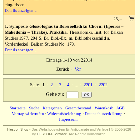
eingerissen.
Details anzeigen…
25,--
1. Symposio Glossologias tu Boreioelladiku Choru: (Epeiros –
Makedonia – Thrake). Praktika.
Thessaloniki, Inst. for Balkan
Studies 1977. 294 S. Br. Bibl.-Ex. m. Bibliotheksschild a.
Vorderdeckel. Balkan Studies No. 179.
Details anzeigen…
Einträge 1–10 von 22014
Zurück
·
Vor
Seite:
1
·
2
·
3
·
4
· ... ·
2201
·
2202
Gehe zu
:
Startseite
·
Suche
·
Kategorien
·
Gesamtbestand
·
Warenkorb
·
AGB
·
Vertrag widerrufen
·
Widerrufsbelehrung
·
Datenschutzerklärung
·
Impressum
HescomShop
- Das Webshopsystem für Antiquariate und Verlage | © 2006-2026
by
HESCOM-Software
. Alle Rechte vorbehalten.