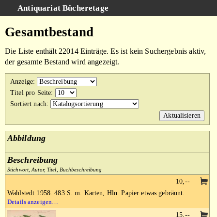
Antiquariat Bücheretage
Schnellsuche
:
Gesamtbestand
Suche
Die Liste enthält 22014 Einträge. Es ist kein Suchergebnis aktiv,
Kategorien
der gesamte Bestand wird angezeigt.
Gesamtbestand
Anzeige
:
Warenkorb
Titel pro Seite
:
Sortiert nach
:
AGB
Impressum
Abbildung
Beschreibung
Stichwort, Autor, Titel, Buchbeschreibung
10,--
Wahlstedt 1958. 483 S. m. Karten, Hln. Papier etwas gebräunt.
Details anzeigen…
15,--